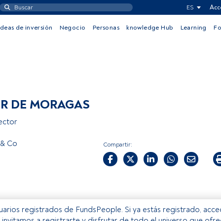
ES
Acc
Ideas de inversión
Negocio
Personas
knowledge Hub
Learning
F
ER DE MORAGAS
ector
 & Co
Compartir:
usuarios registrados de FundsPeople. Si ya estás registrado, acc
e invitamos a registrarte y disfrutar de todo el universo que ofr