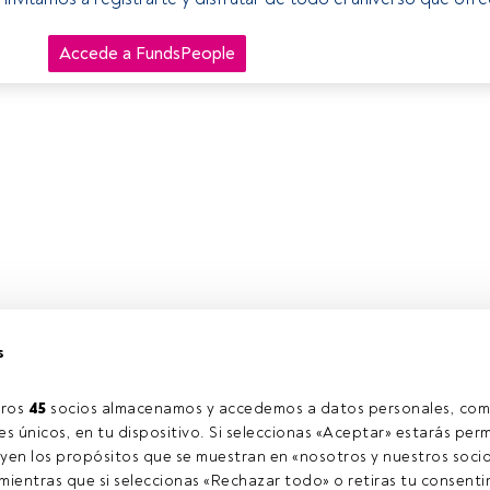
Accede a FundsPeople
s
ros 
45
 socios almacenamos y accedemos a datos personales, com
s únicos, en tu dispositivo. Si seleccionas «Aceptar» estarás perm
yen los propósitos que se muestran en «nosotros y nuestros socio
ientras que si seleccionas «Rechazar todo» o retiras tu consentim