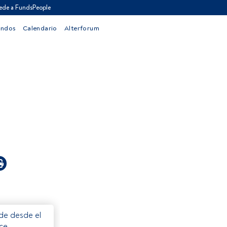
ede a FundsPeople
ondos
Calendario
Alterforum
ede desde el
ece