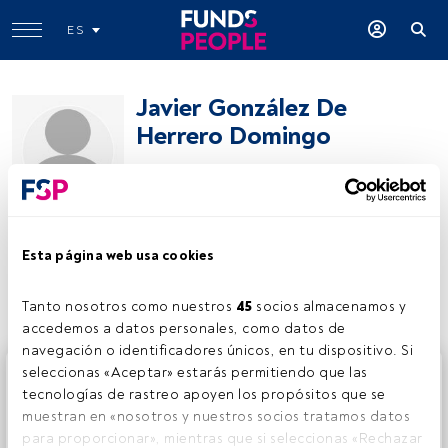
ES
Javier González De
Herrero Domingo
Banca Privada
Bankinter
Esta página web usa cookies
Compartir:
Tanto nosotros como nuestros 
45
 socios almacenamos y 
accedemos a datos personales, como datos de 
navegación o identificadores únicos, en tu dispositivo. Si 
Este es un artículo exclusivo para los usuarios registrados
seleccionas «Aceptar» estarás permitiendo que las 
de FundsPeople. Si ya estás registrado, accede desde el
tecnologías de rastreo apoyen los propósitos que se 
botón Login. Si aún no tienes cuenta, te invitamos a
muestran en «nosotros y nuestros socios tratamos datos 
registrarte y disfrutar de todo el universo que ofrece
para proporcionar», mientras que si seleccionas «Rechazar 