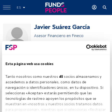
ES
Javier Suárez García
Asesor Financiero en Fineco
Kutxabank
Esta página web usa cookies
Compartir:
Tanto nosotros como nuestros 
45
 socios almacenamos y 
accedemos a datos personales, como datos de 
navegación o identificadores únicos, en tu dispositivo. Si 
Este es un artículo exclusivo para los usuarios registrados
seleccionas «Aceptar» estarás permitiendo que las 
de FundsPeople. Si ya estás registrado, accede desde el
tecnologías de rastreo apoyen los propósitos que se 
botón Login. Si aún no tienes cuenta, te invitamos a
muestran en «nosotros y nuestros socios tratamos datos 
registrarte y disfrutar de todo el universo que ofrece
para proporcionar», mientras que si seleccionas «Rechazar 