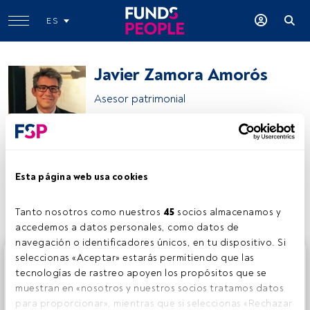
ES
Javier Zamora Amorós
Asesor patrimonial
Orienta Wealth
Esta página web usa cookies
Compartir:
Tanto nosotros como nuestros 
45
 socios almacenamos y 
accedemos a datos personales, como datos de 
navegación o identificadores únicos, en tu dispositivo. Si 
Este es un artículo exclusivo para los usuarios registrados
seleccionas «Aceptar» estarás permitiendo que las 
de FundsPeople. Si ya estás registrado, accede desde el
tecnologías de rastreo apoyen los propósitos que se 
botón Login. Si aún no tienes cuenta, te invitamos a
muestran en «nosotros y nuestros socios tratamos datos 
registrarte y disfrutar de todo el universo que ofrece
para proporcionar», mientras que si seleccionas «Rechazar 