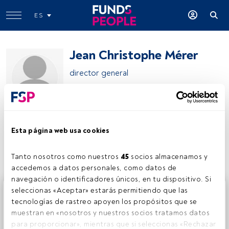
ES
Jean Christophe Mérer
director general
MEDVIDA Partners
Esta página web usa cookies
Compartir:
Tanto nosotros como nuestros 
45
 socios almacenamos y 
accedemos a datos personales, como datos de 
navegación o identificadores únicos, en tu dispositivo. Si 
Este es un artículo exclusivo para los usuarios registrados
seleccionas «Aceptar» estarás permitiendo que las 
de FundsPeople. Si ya estás registrado, accede desde el
tecnologías de rastreo apoyen los propósitos que se 
botón Login. Si aún no tienes cuenta, te invitamos a
muestran en «nosotros y nuestros socios tratamos datos 
registrarte y disfrutar de todo el universo que ofrece
para proporcionar», mientras que si seleccionas «Rechazar 