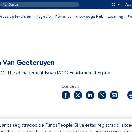
ES
Acc
Ideas de inversión
Negocio
Personas
knowledge Hub
Learning
F
 Van Geeteruyen
Of The Management Board/CIO Fundamental Equity
Compartir:
usuarios registrados de FundsPeople. Si ya estás registrado, acc
e invitamos a registrarte y disfrutar de todo el universo que ofr