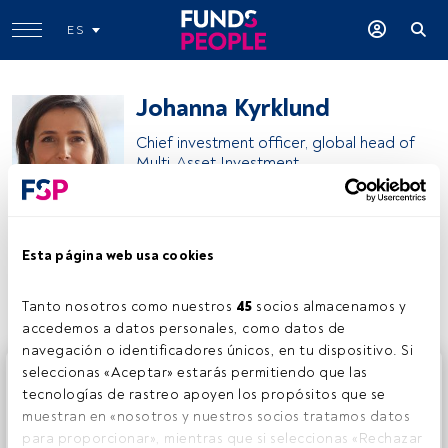
ES
Johanna Kyrklund
Chief investment officer, global head of
Multi-Asset Investment
Schroders
Esta página web usa cookies
Compartir:
Tanto nosotros como nuestros 
45
 socios almacenamos y 
accedemos a datos personales, como datos de 
navegación o identificadores únicos, en tu dispositivo. Si 
Este es un artículo exclusivo para los usuarios registrados
seleccionas «Aceptar» estarás permitiendo que las 
de FundsPeople. Si ya estás registrado, accede desde el
tecnologías de rastreo apoyen los propósitos que se 
botón Login. Si aún no tienes cuenta, te invitamos a
muestran en «nosotros y nuestros socios tratamos datos 
registrarte y disfrutar de todo el universo que ofrece
para proporcionar», mientras que si seleccionas «Rechazar 