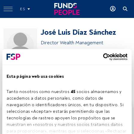
ES
José Luis Díaz Sánchez
Director Wealth Management
Mirabaud
Esta página web usa cookies
Compartir:
Tanto nosotros como nuestros 
45
 socios almacenamos y 
accedemos a datos personales, como datos de 
navegación o identificadores únicos, en tu dispositivo. Si 
Este es un artículo exclusivo para los usuarios registrados
seleccionas «Aceptar» estarás permitiendo que las 
de FundsPeople. Si ya estás registrado, accede desde el
tecnologías de rastreo apoyen los propósitos que se 
botón Login. Si aún no tienes cuenta, te invitamos a
muestran en «nosotros y nuestros socios tratamos datos 
registrarte y disfrutar de todo el universo que ofrece
para proporcionar», mientras que si seleccionas «Rechazar 