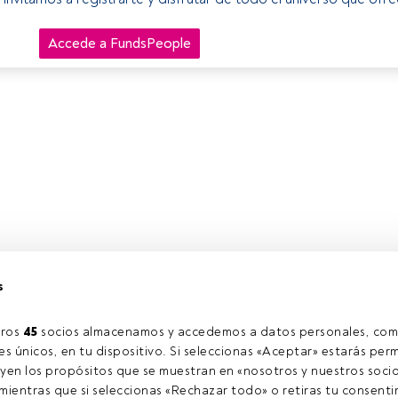
Accede a FundsPeople
s
ros 
45
 socios almacenamos y accedemos a datos personales, com
s únicos, en tu dispositivo. Si seleccionas «Aceptar» estarás perm
yen los propósitos que se muestran en «nosotros y nuestros socio
ientras que si seleccionas «Rechazar todo» o retiras tu consentim