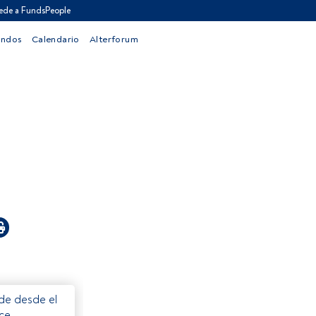
ede a FundsPeople
ondos
Calendario
Alterforum
ede desde el
ece