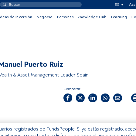
ES
Acc
Ideas de inversión
Negocio
Personas
knowledge Hub
Learning
F
Manuel Puerto Ruiz
Wealth & Asset Management Leader Spain
Compartir:
usuarios registrados de FundsPeople. Si ya estás registrado, acc
e invitamos a registrarte y disfrutar de todo el universo que ofr