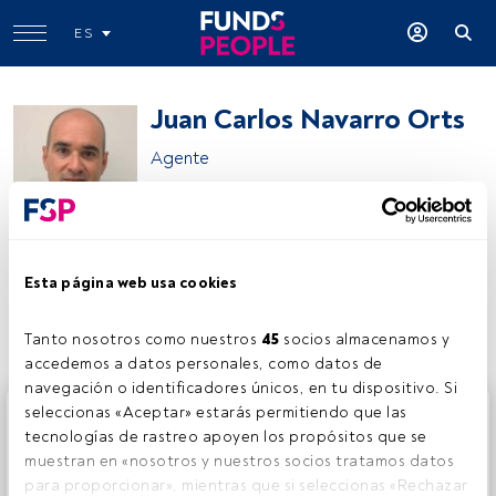
ES
Juan Carlos Navarro Orts
Agente
Caser Asesores Financieros
Esta página web usa cookies
Compartir:
Tanto nosotros como nuestros 
45
 socios almacenamos y 
accedemos a datos personales, como datos de 
navegación o identificadores únicos, en tu dispositivo. Si 
Este es un artículo exclusivo para los usuarios registrados
seleccionas «Aceptar» estarás permitiendo que las 
de FundsPeople. Si ya estás registrado, accede desde el
tecnologías de rastreo apoyen los propósitos que se 
botón Login. Si aún no tienes cuenta, te invitamos a
muestran en «nosotros y nuestros socios tratamos datos 
registrarte y disfrutar de todo el universo que ofrece
para proporcionar», mientras que si seleccionas «Rechazar 