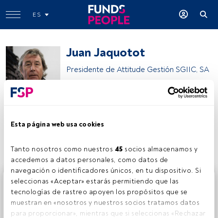
ES
Juan Jaquotot
Presidente de Attitude Gestión SGIIC, SA
Attitude Gestión
Esta página web usa cookies
Compartir:
Tanto nosotros como nuestros 
45
 socios almacenamos y 
accedemos a datos personales, como datos de 
navegación o identificadores únicos, en tu dispositivo. Si 
Este es un artículo exclusivo para los usuarios registrados
seleccionas «Aceptar» estarás permitiendo que las 
de FundsPeople. Si ya estás registrado, accede desde el
tecnologías de rastreo apoyen los propósitos que se 
botón Login. Si aún no tienes cuenta, te invitamos a
muestran en «nosotros y nuestros socios tratamos datos 
registrarte y disfrutar de todo el universo que ofrece
para proporcionar», mientras que si seleccionas «Rechazar 