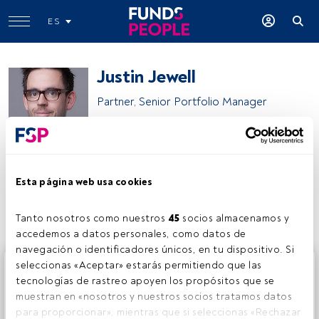
ES
Justin Jewell
Partner, Senior Portfolio Manager
RBC BlueBay Asset Management
Esta página web usa cookies
Compartir:
Tanto nosotros como nuestros 
45
 socios almacenamos y 
accedemos a datos personales, como datos de 
navegación o identificadores únicos, en tu dispositivo. Si 
Este es un artículo exclusivo para los usuarios registrados
seleccionas «Aceptar» estarás permitiendo que las 
de FundsPeople. Si ya estás registrado, accede desde el
tecnologías de rastreo apoyen los propósitos que se 
botón Login. Si aún no tienes cuenta, te invitamos a
muestran en «nosotros y nuestros socios tratamos datos 
registrarte y disfrutar de todo el universo que ofrece
para proporcionar», mientras que si seleccionas «Rechazar 