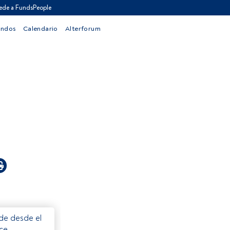
ede a FundsPeople
ondos
Calendario
Alterforum
ede desde el
ece