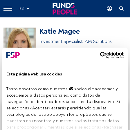
ES
Katie Magee
Investment Specialist, AM Solutions
J.P. Morgan Asset Management
Esta página web usa cookies
Compartir:
Tanto nosotros como nuestros 
45
 socios almacenamos y 
accedemos a datos personales, como datos de 
navegación o identificadores únicos, en tu dispositivo. Si 
Este es un artículo exclusivo para los usuarios registrados
seleccionas «Aceptar» estarás permitiendo que las 
de FundsPeople. Si ya estás registrado, accede desde el
tecnologías de rastreo apoyen los propósitos que se 
botón Login. Si aún no tienes cuenta, te invitamos a
muestran en «nosotros y nuestros socios tratamos datos 
registrarte y disfrutar de todo el universo que ofrece
para proporcionar», mientras que si seleccionas «Rechazar 