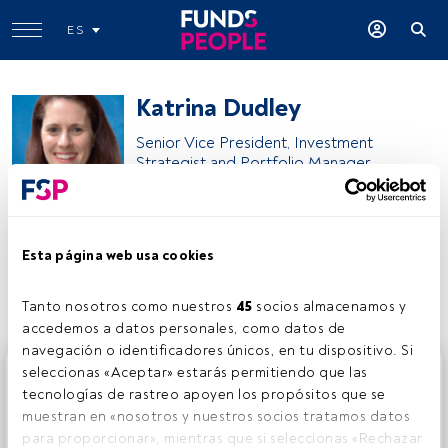
ES
Katrina Dudley
Senior Vice President, Investment
Strategist and Portfolio Manager
Franklin Templeton
Esta página web usa cookies
Compartir:
Tanto nosotros como nuestros 
45
 socios almacenamos y 
accedemos a datos personales, como datos de 
navegación o identificadores únicos, en tu dispositivo. Si 
Este es un artículo exclusivo para los usuarios registrados
seleccionas «Aceptar» estarás permitiendo que las 
de FundsPeople. Si ya estás registrado, accede desde el
tecnologías de rastreo apoyen los propósitos que se 
botón Login. Si aún no tienes cuenta, te invitamos a
muestran en «nosotros y nuestros socios tratamos datos 
registrarte y disfrutar de todo el universo que ofrece
para proporcionar», mientras que si seleccionas «Rechazar 