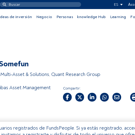
ES
Acc
Ideas de inversión
Negocio
Personas
knowledge Hub
Learning
F
 Somefun
Multi-Asset & Solutions, Quant Research Group
ibas Asset Management
Compartir:
usuarios registrados de FundsPeople. Si ya estás registrado, acc
e invitamos a registrarte y disfrutar de todo el universo que ofr