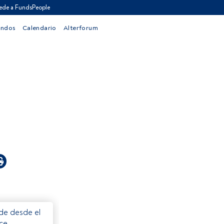
ede a FundsPeople
ondos
Calendario
Alterforum
ede desde el
ece