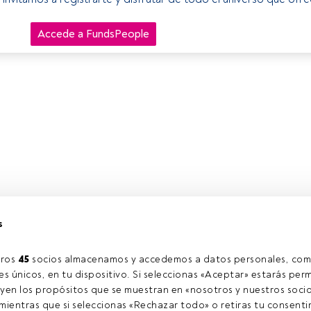
Accede a FundsPeople
s
ros 
45
 socios almacenamos y accedemos a datos personales, com
s únicos, en tu dispositivo. Si seleccionas «Aceptar» estarás perm
yen los propósitos que se muestran en «nosotros y nuestros socio
ientras que si seleccionas «Rechazar todo» o retiras tu consentim