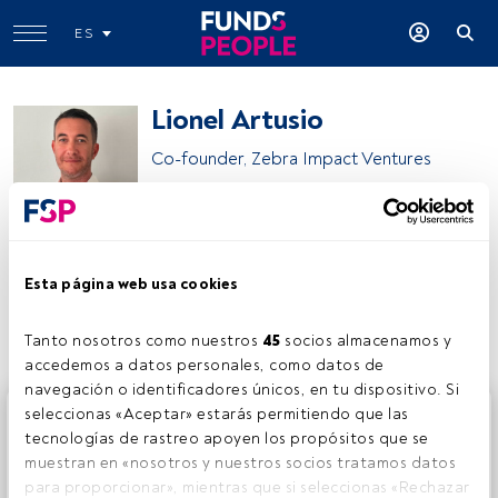
ES
Lionel Artusio
Co-founder, Zebra Impact Ventures
Zebra Capital
Esta página web usa cookies
Compartir:
Tanto nosotros como nuestros 
45
 socios almacenamos y 
accedemos a datos personales, como datos de 
navegación o identificadores únicos, en tu dispositivo. Si 
Este es un artículo exclusivo para los usuarios registrados
seleccionas «Aceptar» estarás permitiendo que las 
de FundsPeople. Si ya estás registrado, accede desde el
tecnologías de rastreo apoyen los propósitos que se 
botón Login. Si aún no tienes cuenta, te invitamos a
muestran en «nosotros y nuestros socios tratamos datos 
registrarte y disfrutar de todo el universo que ofrece
para proporcionar», mientras que si seleccionas «Rechazar 