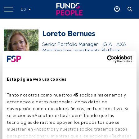
ES
Loreto Bernues
Senior Portfolio Manager – GIA - AXA
Med Services Investments Platform
AXA
Esta página web usa cookies
Compartir:
Tanto nosotros como nuestros 
45
 socios almacenamos y 
accedemos a datos personales, como datos de 
navegación o identificadores únicos, en tu dispositivo. Si 
Este es un artículo exclusivo para los usuarios registrados
seleccionas «Aceptar» estarás permitiendo que las 
de FundsPeople. Si ya estás registrado, accede desde el
tecnologías de rastreo apoyen los propósitos que se 
botón Login. Si aún no tienes cuenta, te invitamos a
muestran en «nosotros y nuestros socios tratamos datos 
registrarte y disfrutar de todo el universo que ofrece
para proporcionar», mientras que si seleccionas «Rechazar 