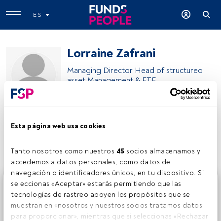
ES
Lorraine Zafrani
Managing Director Head of structured
asset Management & ETF
BNP Paribas Asset Management
Esta página web usa cookies
Compartir:
Tanto nosotros como nuestros 
45
 socios almacenamos y 
accedemos a datos personales, como datos de 
navegación o identificadores únicos, en tu dispositivo. Si 
Este es un artículo exclusivo para los usuarios registrados
seleccionas «Aceptar» estarás permitiendo que las 
de FundsPeople. Si ya estás registrado, accede desde el
tecnologías de rastreo apoyen los propósitos que se 
botón Login. Si aún no tienes cuenta, te invitamos a
muestran en «nosotros y nuestros socios tratamos datos 
registrarte y disfrutar de todo el universo que ofrece
para proporcionar», mientras que si seleccionas «Rechazar 