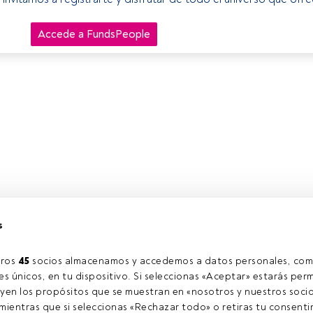
Accede a FundsPeople
s
ros 
45
 socios almacenamos y accedemos a datos personales, com
s únicos, en tu dispositivo. Si seleccionas «Aceptar» estarás perm
yen los propósitos que se muestran en «nosotros y nuestros socio
ientras que si seleccionas «Rechazar todo» o retiras tu consentim