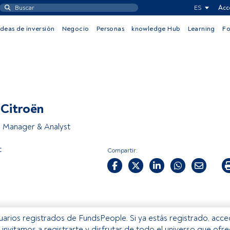
ES
Acc
Ideas de inversión
Negocio
Personas
knowledge Hub
Learning
F
 Citroën
o Manager & Analyst
t
Compartir:
usuarios registrados de FundsPeople. Si ya estás registrado, acc
e invitamos a registrarte y disfrutar de todo el universo que ofr