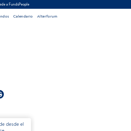
ede a FundsPeople
ondos
Calendario
Alterforum
ede desde el
ece