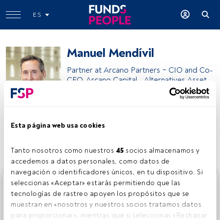
ES
Manuel Mendívil
Partner at Arcano Partners ~ CIO and Co-
CEO, Arcano Capital - Alternatives Asset
Management
Arcano
Esta página web usa cookies
Compartir:
Tanto nosotros como nuestros 
45
 socios almacenamos y 
accedemos a datos personales, como datos de 
navegación o identificadores únicos, en tu dispositivo. Si 
Este es un artículo exclusivo para los usuarios registrados
seleccionas «Aceptar» estarás permitiendo que las 
de FundsPeople. Si ya estás registrado, accede desde el
tecnologías de rastreo apoyen los propósitos que se 
botón Login. Si aún no tienes cuenta, te invitamos a
muestran en «nosotros y nuestros socios tratamos datos 
registrarte y disfrutar de todo el universo que ofrece
para proporcionar», mientras que si seleccionas «Rechazar 