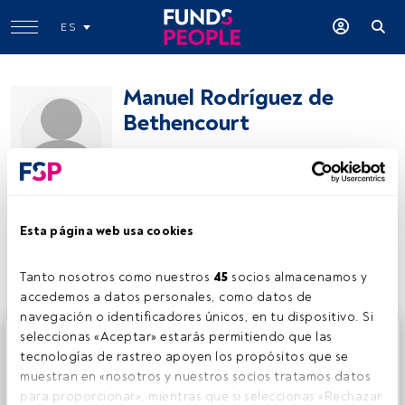
ES
Manuel Rodríguez de
Bethencourt
Of Counsel
Garrigues
Esta página web usa cookies
Compartir:
Tanto nosotros como nuestros 
45
 socios almacenamos y 
accedemos a datos personales, como datos de 
navegación o identificadores únicos, en tu dispositivo. Si 
Este es un artículo exclusivo para los usuarios registrados
seleccionas «Aceptar» estarás permitiendo que las 
de FundsPeople. Si ya estás registrado, accede desde el
tecnologías de rastreo apoyen los propósitos que se 
botón Login. Si aún no tienes cuenta, te invitamos a
muestran en «nosotros y nuestros socios tratamos datos 
registrarte y disfrutar de todo el universo que ofrece
para proporcionar», mientras que si seleccionas «Rechazar 