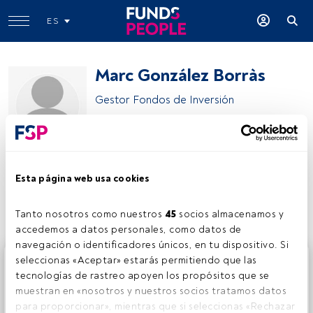
ES
Marc González Borràs
Gestor Fondos de Inversión
Sabadell Asset Management
Esta página web usa cookies
Compartir:
Tanto nosotros como nuestros 
45
 socios almacenamos y 
accedemos a datos personales, como datos de 
navegación o identificadores únicos, en tu dispositivo. Si 
Este es un artículo exclusivo para los usuarios registrados
seleccionas «Aceptar» estarás permitiendo que las 
de FundsPeople. Si ya estás registrado, accede desde el
tecnologías de rastreo apoyen los propósitos que se 
botón Login. Si aún no tienes cuenta, te invitamos a
muestran en «nosotros y nuestros socios tratamos datos 
registrarte y disfrutar de todo el universo que ofrece
para proporcionar», mientras que si seleccionas «Rechazar 