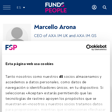
ES
Marcello Arona
CEO of AXA IM UK and AXA IM GS
BNP Paribas Asset Management
Esta página web usa cookies
Compartir:
Tanto nosotros como nuestros 
45
 socios almacenamos y 
accedemos a datos personales, como datos de 
navegación o identificadores únicos, en tu dispositivo. Si 
Este es un artículo exclusivo para los usuarios registrados
seleccionas «Aceptar» estarás permitiendo que las 
de FundsPeople. Si ya estás registrado, accede desde el
tecnologías de rastreo apoyen los propósitos que se 
botón Login. Si aún no tienes cuenta, te invitamos a
muestran en «nosotros y nuestros socios tratamos datos 
registrarte y disfrutar de todo el universo que ofrece
para proporcionar», mientras que si seleccionas «Rechazar 