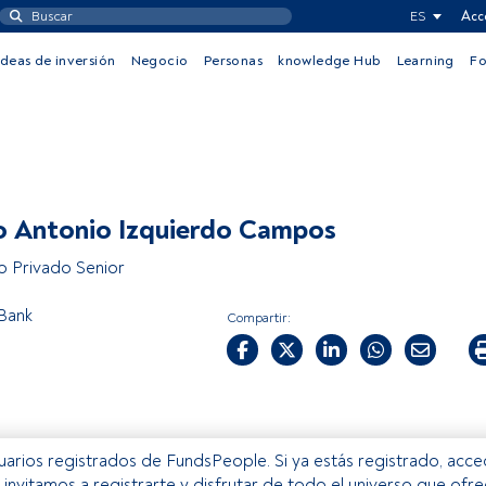
ES
Acc
Ideas de inversión
Negocio
Personas
knowledge Hub
Learning
F
 Antonio Izquierdo Campos
 Privado Senior
 Bank
Compartir:
usuarios registrados de FundsPeople. Si ya estás registrado, acc
e invitamos a registrarte y disfrutar de todo el universo que ofr