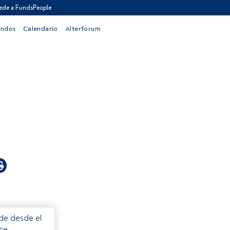
ede a FundsPeople
ondos
Calendario
Alterforum
ede desde el
ece