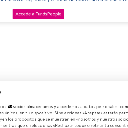
Accede a FundsPeople
s
ros 
45
 socios almacenamos y accedemos a datos personales, com
s únicos, en tu dispositivo. Si seleccionas «Aceptar» estarás perm
yen los propósitos que se muestran en «nosotros y nuestros socio
ientras que si seleccionas «Rechazar todo» o retiras tu consentim