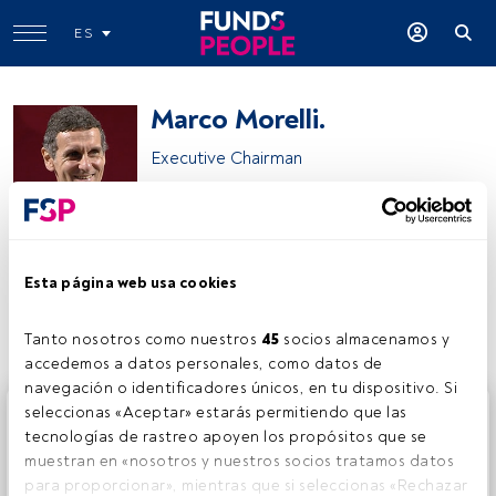
ES
Marco Morelli.
Executive Chairman
BNP Paribas Asset Management
Esta página web usa cookies
Compartir:
Tanto nosotros como nuestros 
45
 socios almacenamos y 
accedemos a datos personales, como datos de 
navegación o identificadores únicos, en tu dispositivo. Si 
Este es un artículo exclusivo para los usuarios registrados
seleccionas «Aceptar» estarás permitiendo que las 
de FundsPeople. Si ya estás registrado, accede desde el
tecnologías de rastreo apoyen los propósitos que se 
botón Login. Si aún no tienes cuenta, te invitamos a
muestran en «nosotros y nuestros socios tratamos datos 
registrarte y disfrutar de todo el universo que ofrece
para proporcionar», mientras que si seleccionas «Rechazar 