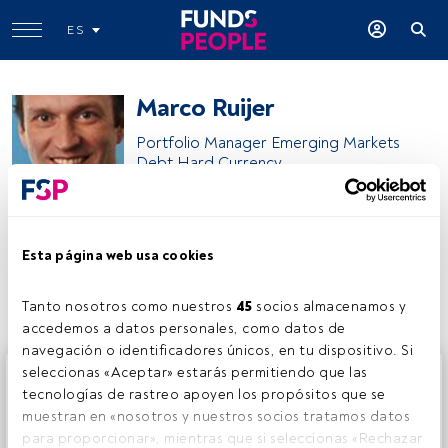
ES
Marco Ruijer
Portfolio Manager Emerging Markets
Debt Hard Currency
William Blair Funds
Esta página web usa cookies
Compartir:
Tanto nosotros como nuestros 
45
 socios almacenamos y 
accedemos a datos personales, como datos de 
navegación o identificadores únicos, en tu dispositivo. Si 
Este es un artículo exclusivo para los usuarios registrados
seleccionas «Aceptar» estarás permitiendo que las 
de FundsPeople. Si ya estás registrado, accede desde el
tecnologías de rastreo apoyen los propósitos que se 
botón Login. Si aún no tienes cuenta, te invitamos a
muestran en «nosotros y nuestros socios tratamos datos 
registrarte y disfrutar de todo el universo que ofrece
para proporcionar», mientras que si seleccionas «Rechazar 