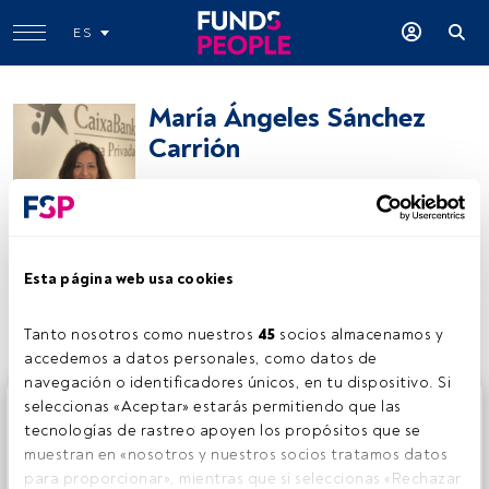
ES
María Ángeles Sánchez
Carrión
Directora Centro de Banca Privada
CaixaBank Wealth Management
Esta página web usa cookies
Compartir:
Tanto nosotros como nuestros 
45
 socios almacenamos y 
accedemos a datos personales, como datos de 
navegación o identificadores únicos, en tu dispositivo. Si 
Este es un artículo exclusivo para los usuarios registrados
seleccionas «Aceptar» estarás permitiendo que las 
de FundsPeople. Si ya estás registrado, accede desde el
tecnologías de rastreo apoyen los propósitos que se 
botón Login. Si aún no tienes cuenta, te invitamos a
muestran en «nosotros y nuestros socios tratamos datos 
registrarte y disfrutar de todo el universo que ofrece
para proporcionar», mientras que si seleccionas «Rechazar 