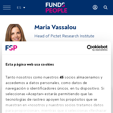
ES
Maria Vassalou
Head of Pictet Research Institute
Pictet Asset Management
Esta página web usa cookies
Compartir:
Tanto nosotros como nuestros 
45
 socios almacenamos y 
accedemos a datos personales, como datos de 
navegación o identificadores únicos, en tu dispositivo. Si 
Este es un artículo exclusivo para los usuarios registrados
seleccionas «Aceptar» estarás permitiendo que las 
de FundsPeople. Si ya estás registrado, accede desde el
tecnologías de rastreo apoyen los propósitos que se 
botón Login. Si aún no tienes cuenta, te invitamos a
muestran en «nosotros y nuestros socios tratamos datos 
registrarte y disfrutar de todo el universo que ofrece
para proporcionar», mientras que si seleccionas «Rechazar 