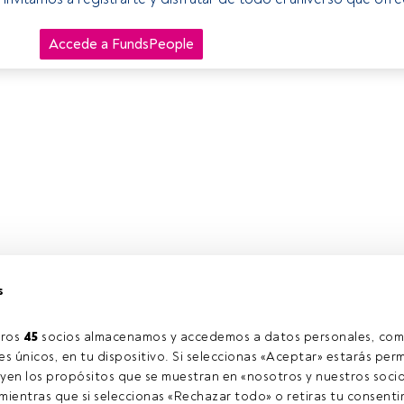
Accede a FundsPeople
s
ros 
45
 socios almacenamos y accedemos a datos personales, com
s únicos, en tu dispositivo. Si seleccionas «Aceptar» estarás perm
yen los propósitos que se muestran en «nosotros y nuestros socio
ientras que si seleccionas «Rechazar todo» o retiras tu consentim