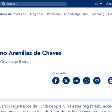
ES
Acc
Ideas de inversión
Negocio
Personas
knowledge Hub
Learning
F
no Arenillas de Chaves
Coverage Iberia
Compartir:
usuarios registrados de FundsPeople. Si ya estás registrado, acc
e invitamos a registrarte y disfrutar de todo el universo que ofr