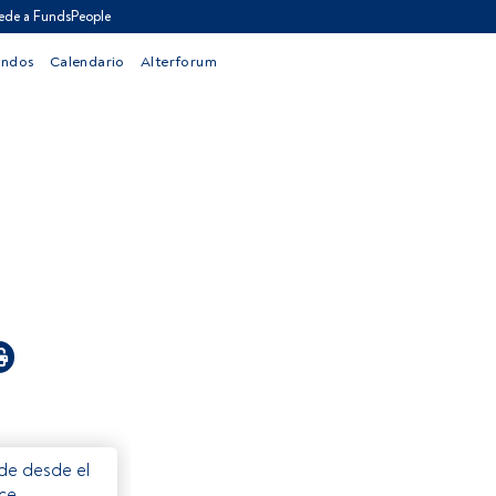
ede a FundsPeople
ondos
Calendario
Alterforum
ede desde el
ece