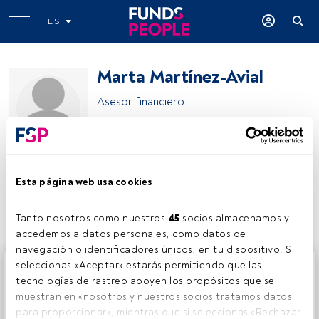
ES
Marta Martínez-Avial
Asesor financiero
Deutsche Bank
Esta página web usa cookies
Compartir:
Tanto nosotros como nuestros 
45
 socios almacenamos y 
accedemos a datos personales, como datos de 
navegación o identificadores únicos, en tu dispositivo. Si 
Este es un artículo exclusivo para los usuarios registrados
seleccionas «Aceptar» estarás permitiendo que las 
de FundsPeople. Si ya estás registrado, accede desde el
tecnologías de rastreo apoyen los propósitos que se 
botón Login. Si aún no tienes cuenta, te invitamos a
muestran en «nosotros y nuestros socios tratamos datos 
registrarte y disfrutar de todo el universo que ofrece
para proporcionar», mientras que si seleccionas «Rechazar 