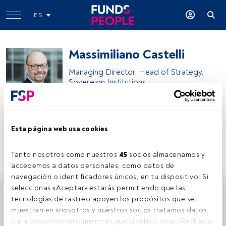
ES
Massimiliano Castelli
Managing Director, Head of Strategy,
Sovereign Institutions
UBS Global Wealth Management
Esta página web usa cookies
Compartir:
Tanto nosotros como nuestros 
45
 socios almacenamos y 
accedemos a datos personales, como datos de 
navegación o identificadores únicos, en tu dispositivo. Si 
Este es un artículo exclusivo para los usuarios registrados
seleccionas «Aceptar» estarás permitiendo que las 
de FundsPeople. Si ya estás registrado, accede desde el
tecnologías de rastreo apoyen los propósitos que se 
botón Login. Si aún no tienes cuenta, te invitamos a
muestran en «nosotros y nuestros socios tratamos datos 
registrarte y disfrutar de todo el universo que ofrece
para proporcionar», mientras que si seleccionas «Rechazar 