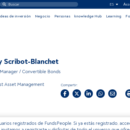
ES
Acc
Ideas de inversión
Negocio
Personas
knowledge Hub
Learning
F
 Scribot-Blanchet
 Manager / Convertible Bonds
est Asset Management
Compartir:
usuarios registrados de FundsPeople. Si ya estás registrado, acc
e invitamos a registrarte y disfrutar de todo el universo que ofr