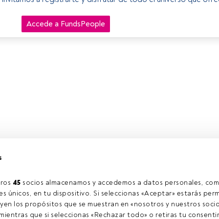
Accede a FundsPeople
s
ros 
45
 socios almacenamos y accedemos a datos personales, com
s únicos, en tu dispositivo. Si seleccionas «Aceptar» estarás perm
yen los propósitos que se muestran en «nosotros y nuestros socio
ientras que si seleccionas «Rechazar todo» o retiras tu consentim