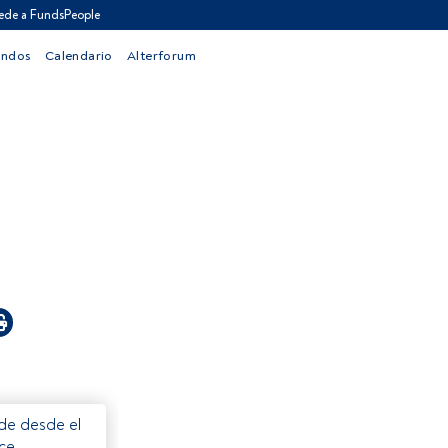
ede a FundsPeople
ondos
Calendario
Alterforum
ede desde el
ece