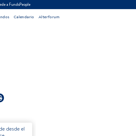
ede a FundsPeople
ondos
Calendario
Alterforum
ede desde el
ece