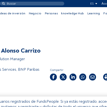
ES
Acc
Ideas de inversión
Negocio
Personas
knowledge Hub
Learning
F
 Alonso Carrizo
olution Manager
es Services, BNP Paribas
Compartir:
usuarios registrados de FundsPeople. Si ya estás registrado, acc
e invitamos a registrarte y disfrutar de todo el universo que ofr