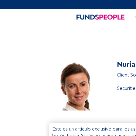
Nuria
Client S
Securiti
Este es un artículo exclusivo para los 
botón Login. Si aún no tienes cuenta, t