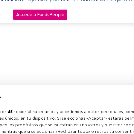
Accede a FundsPeople
s
ros 
45
 socios almacenamos y accedemos a datos personales, com
s únicos, en tu dispositivo. Si seleccionas «Aceptar» estarás perm
yen los propósitos que se muestran en «nosotros y nuestros socio
ientras que si seleccionas «Rechazar todo» o retiras tu consentim