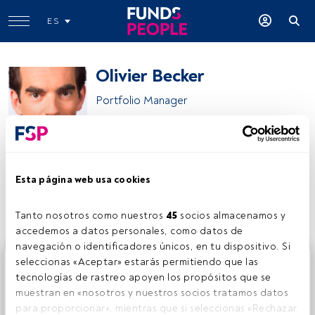
ES
Olivier Becker
Portfolio Manager
Amiral Gestion
Esta página web usa cookies
Compartir:
Tanto nosotros como nuestros 
45
 socios almacenamos y 
accedemos a datos personales, como datos de 
navegación o identificadores únicos, en tu dispositivo. Si 
Este es un artículo exclusivo para los usuarios registrados
seleccionas «Aceptar» estarás permitiendo que las 
de FundsPeople. Si ya estás registrado, accede desde el
tecnologías de rastreo apoyen los propósitos que se 
botón Login. Si aún no tienes cuenta, te invitamos a
muestran en «nosotros y nuestros socios tratamos datos 
registrarte y disfrutar de todo el universo que ofrece
para proporcionar», mientras que si seleccionas «Rechazar 