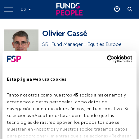
ES
Olivier Cassé
SRI Fund Manager - Equities Europe
Sycomore AM
Esta página web usa cookies
Compartir:
Tanto nosotros como nuestros 
45
 socios almacenamos y 
accedemos a datos personales, como datos de 
navegación o identificadores únicos, en tu dispositivo. Si 
Este es un artículo exclusivo para los usuarios registrados
seleccionas «Aceptar» estarás permitiendo que las 
de FundsPeople. Si ya estás registrado, accede desde el
tecnologías de rastreo apoyen los propósitos que se 
botón Login. Si aún no tienes cuenta, te invitamos a
muestran en «nosotros y nuestros socios tratamos datos 
registrarte y disfrutar de todo el universo que ofrece
para proporcionar», mientras que si seleccionas «Rechazar 