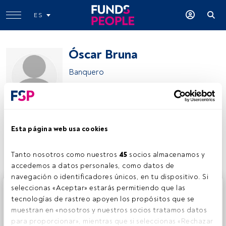
ES
Óscar Bruna
Banquero
Deutsche Bank Wealth Management
Esta página web usa cookies
Compartir:
Tanto nosotros como nuestros 
45
 socios almacenamos y 
accedemos a datos personales, como datos de 
navegación o identificadores únicos, en tu dispositivo. Si 
Este es un artículo exclusivo para los usuarios registrados
seleccionas «Aceptar» estarás permitiendo que las 
de FundsPeople. Si ya estás registrado, accede desde el
tecnologías de rastreo apoyen los propósitos que se 
botón Login. Si aún no tienes cuenta, te invitamos a
muestran en «nosotros y nuestros socios tratamos datos 
registrarte y disfrutar de todo el universo que ofrece
para proporcionar», mientras que si seleccionas «Rechazar 