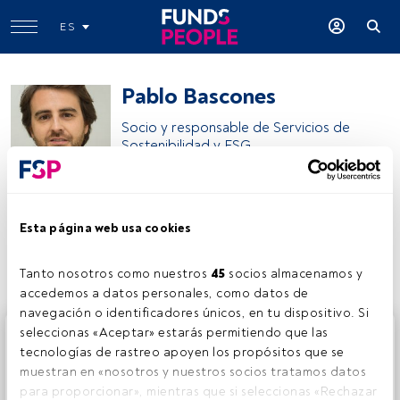
ES
Pablo Bascones
Socio y responsable de Servicios de
Sostenibilidad y ESG
PwC
Esta página web usa cookies
Compartir:
Tanto nosotros como nuestros 
45
 socios almacenamos y 
accedemos a datos personales, como datos de 
navegación o identificadores únicos, en tu dispositivo. Si 
Este es un artículo exclusivo para los usuarios registrados
seleccionas «Aceptar» estarás permitiendo que las 
de FundsPeople. Si ya estás registrado, accede desde el
tecnologías de rastreo apoyen los propósitos que se 
botón Login. Si aún no tienes cuenta, te invitamos a
muestran en «nosotros y nuestros socios tratamos datos 
registrarte y disfrutar de todo el universo que ofrece
para proporcionar», mientras que si seleccionas «Rechazar 