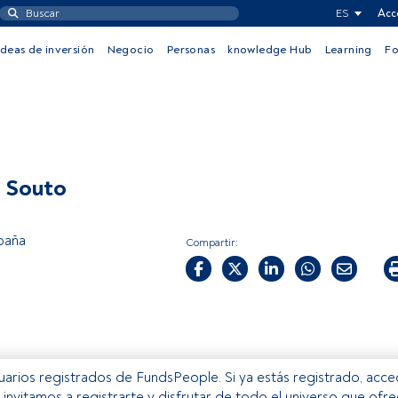
ES
Acc
Ideas de inversión
Negocio
Personas
knowledge Hub
Learning
F
 Souto
paña
Compartir:
usuarios registrados de FundsPeople. Si ya estás registrado, acc
e invitamos a registrarte y disfrutar de todo el universo que ofr