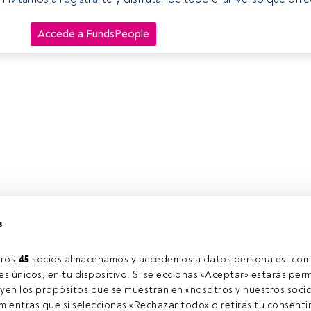
Accede a FundsPeople
s
ros 
45
 socios almacenamos y accedemos a datos personales, com
s únicos, en tu dispositivo. Si seleccionas «Aceptar» estarás perm
yen los propósitos que se muestran en «nosotros y nuestros socio
ientras que si seleccionas «Rechazar todo» o retiras tu consentim