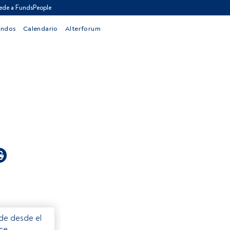
ede a FundsPeople
ondos
Calendario
Alterforum
ede desde el
ece