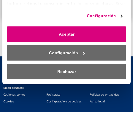
FundsPeople.
todo» o retiras tu consentimiento, los deshabilitarás. Si se 
deshabilitan los rastreadores, parte del contenido y los 
Accede a FundsPeople
Configuración
anuncios que ves podrían dejar de ser relevantes para ti. 
Puedes volver a acceder a este menú para cambiar tus 
opciones o retirar el consentimiento en cualquier 
Aceptar
momento haciendo clic en el enlace «Preferencias de 
privacidad» que aparece en la parte inferior de la página 
web (o en el icono flotante que hay en la parte del fondo a 
Configuración
la izquierda de la página web). Tus opciones tendrán 
efecto dentro de nuestro ámbito de consentimiento. Para 
saber más, consulta nuestra política de privacidad.
Rechazar
Tanto nosotros como nuestros asociados tratamos los 
datos para proporcionar:
Email contacto
Quiénes somos
Regístrate
Política de privacidad
Utilizar datos de localización geográfica precisa. Analizar 
Cookies
Configuración de cookies
Aviso legal
activamente las características del dispositivo para su 
identificación. Almacenar la información en un dispositivo 
y/o acceder a ella. 
Lista de asociados (proveedores)