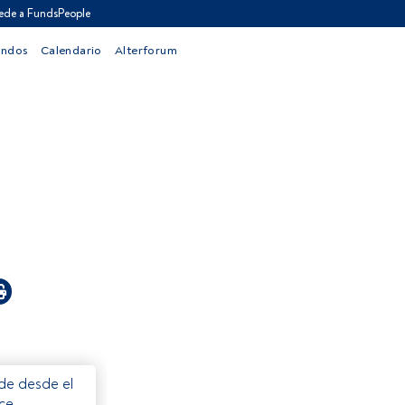
ede a FundsPeople
ondos
Calendario
Alterforum
ede desde el
ece