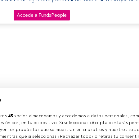
Accede a FundsPeople
s
ros 
45
 socios almacenamos y accedemos a datos personales, com
s únicos, en tu dispositivo. Si seleccionas «Aceptar» estarás perm
yen los propósitos que se muestran en «nosotros y nuestros socio
ientras que si seleccionas «Rechazar todo» o retiras tu consentim