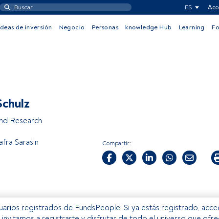
ES
Acc
Ideas de inversión
Negocio
Personas
knowledge Hub
Learning
F
Schulz
nd Research
afra Sarasin
Compartir:
usuarios registrados de FundsPeople. Si ya estás registrado, acc
e invitamos a registrarte y disfrutar de todo el universo que ofr