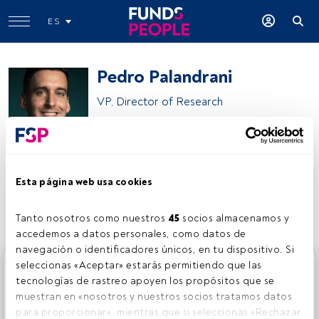
ES
Pedro Palandrani
VP, Director of Research
Global X
Esta página web usa cookies
Compartir:
Tanto nosotros como nuestros 
45
 socios almacenamos y 
accedemos a datos personales, como datos de 
navegación o identificadores únicos, en tu dispositivo. Si 
Este es un artículo exclusivo para los usuarios registrados
seleccionas «Aceptar» estarás permitiendo que las 
de FundsPeople. Si ya estás registrado, accede desde el
tecnologías de rastreo apoyen los propósitos que se 
botón Login. Si aún no tienes cuenta, te invitamos a
muestran en «nosotros y nuestros socios tratamos datos 
registrarte y disfrutar de todo el universo que ofrece
para proporcionar», mientras que si seleccionas «Rechazar 