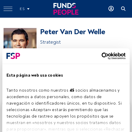
ES
Peter Van Der Welle
Strategist
Robeco
Esta página web usa cookies
Compartir:
Tanto nosotros como nuestros 
45
 socios almacenamos y 
accedemos a datos personales, como datos de 
navegación o identificadores únicos, en tu dispositivo. Si 
Este es un artículo exclusivo para los usuarios registrados
seleccionas «Aceptar» estarás permitiendo que las 
de FundsPeople. Si ya estás registrado, accede desde el
tecnologías de rastreo apoyen los propósitos que se 
botón Login. Si aún no tienes cuenta, te invitamos a
muestran en «nosotros y nuestros socios tratamos datos 
registrarte y disfrutar de todo el universo que ofrece
para proporcionar», mientras que si seleccionas «Rechazar 