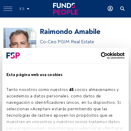
ES
Raimondo Amabile
Co-Ceo PGIM Real Estate
PGIM Investments
Esta página web usa cookies
Compartir:
Tanto nosotros como nuestros 
45
 socios almacenamos y 
accedemos a datos personales, como datos de 
navegación o identificadores únicos, en tu dispositivo. Si 
Este es un artículo exclusivo para los usuarios registrados
seleccionas «Aceptar» estarás permitiendo que las 
de FundsPeople. Si ya estás registrado, accede desde el
tecnologías de rastreo apoyen los propósitos que se 
botón Login. Si aún no tienes cuenta, te invitamos a
muestran en «nosotros y nuestros socios tratamos datos 
registrarte y disfrutar de todo el universo que ofrece
para proporcionar», mientras que si seleccionas «Rechazar 