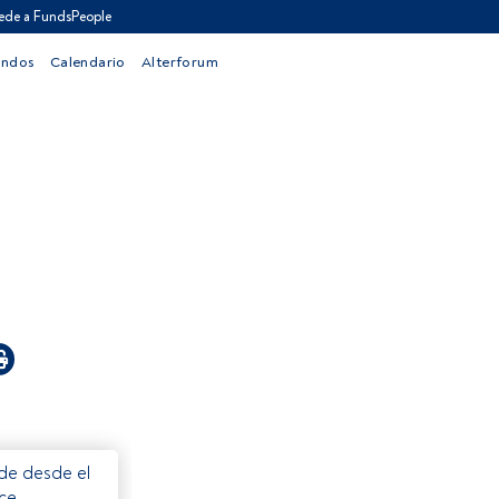
ede a FundsPeople
ondos
Calendario
Alterforum
ede desde el
ece