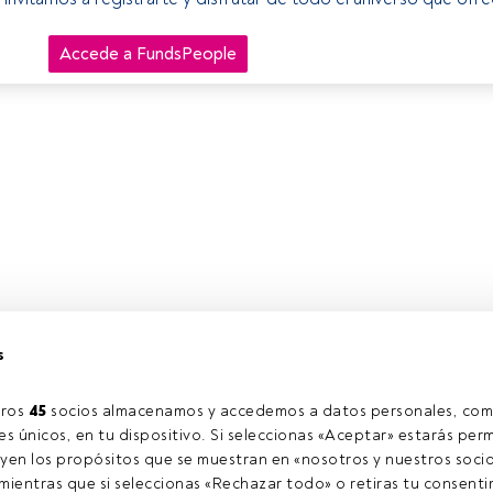
Accede a FundsPeople
s
ros 
45
 socios almacenamos y accedemos a datos personales, com
s únicos, en tu dispositivo. Si seleccionas «Aceptar» estarás perm
yen los propósitos que se muestran en «nosotros y nuestros socio
ientras que si seleccionas «Rechazar todo» o retiras tu consentim