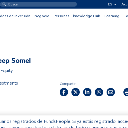
ES
Acc
Ideas de inversión
Negocio
Personas
knowledge Hub
Learning
F
eep Somel
Equity
estments
Compartir:
usuarios registrados de FundsPeople. Si ya estás registrado, acc
e invitamos a registrarte y disfrutar de todo el universo que ofr