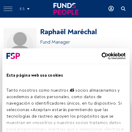
ES
Raphaël Maréchal
Fund Manager
UBP
Esta página web usa cookies
Compartir:
Tanto nosotros como nuestros 
45
 socios almacenamos y 
accedemos a datos personales, como datos de 
navegación o identificadores únicos, en tu dispositivo. Si 
Este es un artículo exclusivo para los usuarios registrados
seleccionas «Aceptar» estarás permitiendo que las 
de FundsPeople. Si ya estás registrado, accede desde el
tecnologías de rastreo apoyen los propósitos que se 
botón Login. Si aún no tienes cuenta, te invitamos a
muestran en «nosotros y nuestros socios tratamos datos 
registrarte y disfrutar de todo el universo que ofrece
para proporcionar», mientras que si seleccionas «Rechazar 