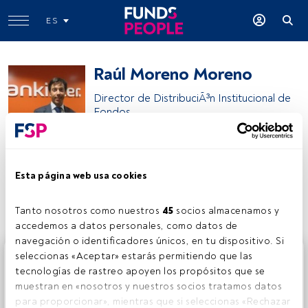
ES
Raúl Moreno Moreno
Director de DistribuciÃ³n Institucional de
Fondos
Bankinter
Esta página web usa cookies
Compartir:
Tanto nosotros como nuestros 
45
 socios almacenamos y 
accedemos a datos personales, como datos de 
navegación o identificadores únicos, en tu dispositivo. Si 
Este es un artículo exclusivo para los usuarios registrados
seleccionas «Aceptar» estarás permitiendo que las 
de FundsPeople. Si ya estás registrado, accede desde el
tecnologías de rastreo apoyen los propósitos que se 
botón Login. Si aún no tienes cuenta, te invitamos a
muestran en «nosotros y nuestros socios tratamos datos 
registrarte y disfrutar de todo el universo que ofrece
para proporcionar», mientras que si seleccionas «Rechazar 