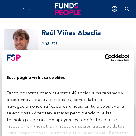
ES
Raúl Viñas Abadía
Analista
AFI, Analistas Financieros Internacionales
Esta página web usa cookies
Compartir:
Tanto nosotros como nuestros 
45
 socios almacenamos y 
accedemos a datos personales, como datos de 
navegación o identificadores únicos, en tu dispositivo. Si 
Este es un artículo exclusivo para los usuarios registrados
seleccionas «Aceptar» estarás permitiendo que las 
de FundsPeople. Si ya estás registrado, accede desde el
tecnologías de rastreo apoyen los propósitos que se 
botón Login. Si aún no tienes cuenta, te invitamos a
muestran en «nosotros y nuestros socios tratamos datos 
registrarte y disfrutar de todo el universo que ofrece
para proporcionar», mientras que si seleccionas «Rechazar 