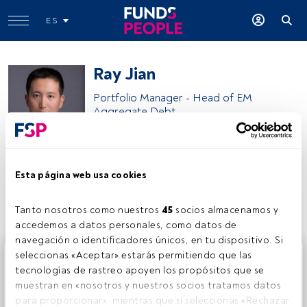
ES
Ray Jian
Portfolio Manager - Head of EM
Aggregate Debt
Amundi
Esta página web usa cookies
Compartir:
Tanto nosotros como nuestros 
45
 socios almacenamos y 
accedemos a datos personales, como datos de 
navegación o identificadores únicos, en tu dispositivo. Si 
Este es un artículo exclusivo para los usuarios registrados
seleccionas «Aceptar» estarás permitiendo que las 
de FundsPeople. Si ya estás registrado, accede desde el
tecnologías de rastreo apoyen los propósitos que se 
botón Login. Si aún no tienes cuenta, te invitamos a
muestran en «nosotros y nuestros socios tratamos datos 
registrarte y disfrutar de todo el universo que ofrece
para proporcionar», mientras que si seleccionas «Rechazar 