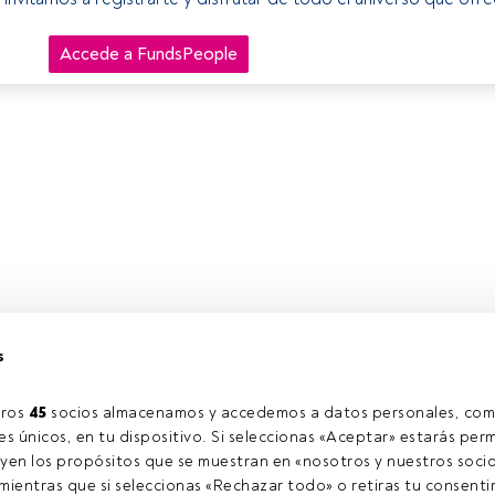
Accede a FundsPeople
s
ros 
45
 socios almacenamos y accedemos a datos personales, com
s únicos, en tu dispositivo. Si seleccionas «Aceptar» estarás perm
yen los propósitos que se muestran en «nosotros y nuestros socio
ientras que si seleccionas «Rechazar todo» o retiras tu consentim