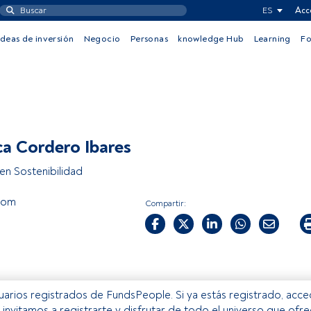
ES
Acc
Ideas de inversión
Negocio
Personas
knowledge Hub
Learning
F
a Cordero Ibares
en Sostenibilidad
lom
Compartir:
usuarios registrados de FundsPeople. Si ya estás registrado, acc
e invitamos a registrarte y disfrutar de todo el universo que ofr