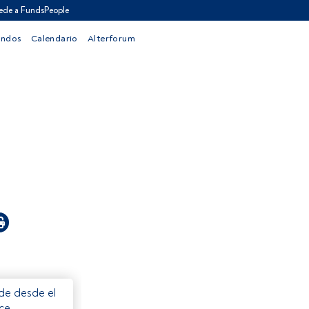
ede a FundsPeople
ondos
Calendario
Alterforum
ede desde el
ece